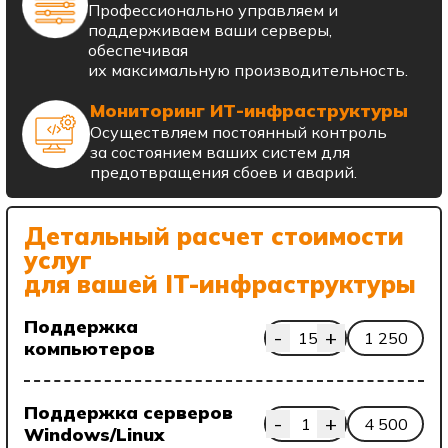
Профессионально управляем и
поддерживаем ваши серверы,
обеспечивая
их максимальную производительность.
Мониторинг ИТ-инфраструктуры
Осуществляем постоянный контроль
за состоянием ваших систем для
предотвращения сбоев и аварий.
Детальный расчет стоимости
услуг
для вашей IT-инфраструктуры
Поддержка
-
+
15
1 250
компьютеров
Поддержка серверов
-
+
1
4 500
Windows/Linux