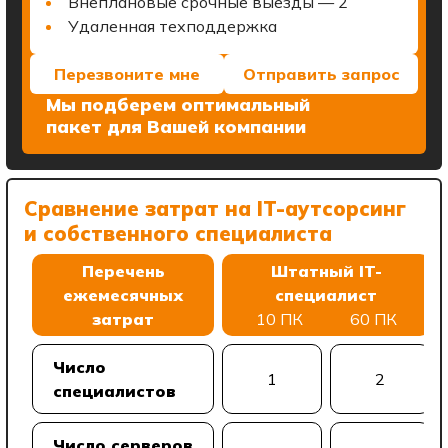
Внеплановые срочные выезды — 2
Удаленная техподдержка
Перезвоните мне
Отправить запрос
Мы подберем оптимальный
пакет для Вашей компании
Сравнение затрат на IT-аутсорсинг
и собственного специалиста
Перечень
Штатный IT-
ежемесячных
специалист
затрат
10 ПК
60 ПК
Число
1
2
специалистов
Число серверов