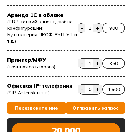
Аренда 1С в облаке
(RDP, тонкий клиент, любые
-
+
конфигурации:
1
900
Бухгалтерия ПРОФ, ЗУП, УТ и
т.д.)
Принтер/МФУ
-
+
1
350
(начиная со второго)
Офисная IP-телефония
-
+
0
4 500
(SIP, Asterisk и т.п.)
Перезвоните мне
Отправить запрос
20,000